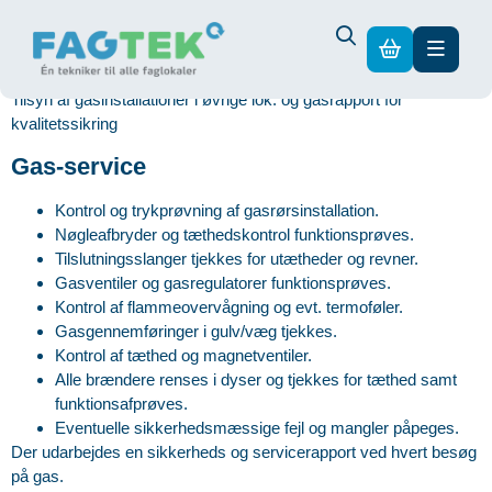
I alt ekskl. moms
0,00
kr.
Betalingsmetoder
Din kurv
Gå til sikker betaling
Kurv
Din kurv er tom.
Tilsyn af gasinstallationer i øvrige lok. og gasrapport for
kvalitetssikring
Gas-service
Kontrol og trykprøvning af gasrørsinstallation.
Nøgleafbryder og tæthedskontrol funktionsprøves.
Tilslutningsslanger tjekkes for utætheder og revner.
Gasventiler og gasregulatorer funktionsprøves.
Kontrol af flammeovervågning og evt. termoføler.
Gasgennemføringer i gulv/væg tjekkes.
Kontrol af tæthed og magnetventiler.
Alle brændere renses i dyser og tjekkes for tæthed samt
funktionsafprøves.
Eventuelle sikkerhedsmæssige fejl og mangler påpeges.
Der udarbejdes en sikkerheds og servicerapport ved hvert besøg
på gas.