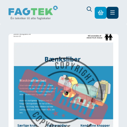
I alt ekskl. moms
0,00
kr.
Betalingsmetoder
Din kurv
Gå til sikker betaling
Kurv
Din kurv er tom.