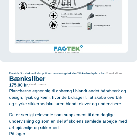
Forside
/
Produkter
/
Udstyr til undervisningslokaler
/
Sikkerhedsplancher
/
Bænksliber
Bænksliber
175,00
kr.
ekskl. moms
Plancherne egner sig til ophæng i blandt andet håndværk og
design, fysik og kemi, hvor de bidrager til at skabe overblik
og styrke sikkerhedskulturen blandt elever og undervisere.
De er særligt relevante som supplement til den daglige
undervisning og som en del af skolens samlede arbejde med
arbejdsmiljø og sikkerhed.
På lager