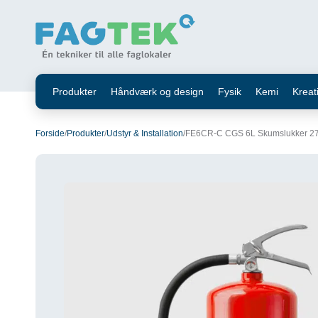
I alt ekskl. moms
0,00
kr.
Betalingsmetoder
Din kurv
Gå til sikker betaling
Kurv
Din kurv er tom.
Produkter
Håndværk og design
Fysik
Kemi
Kreat
Forside
/
Produkter
/
Udstyr & Installation
/
FE6CR-C CGS 6L Skumslukker 27A