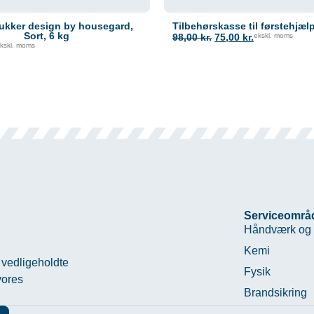
lukker design by housegard,
Tilbehørskasse til førstehjæl
Sort, 6 kg
98,00
kr.
75,00
kr.
ekskl. moms
kskl. moms
Serviceområ
Håndværk og 
Kemi
 vedligeholdte
Fysik
vores
Brandsikring