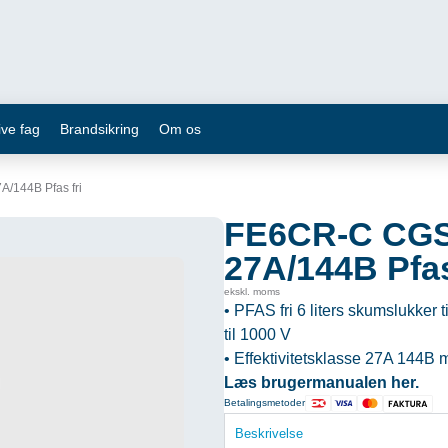
ive fag
Brandsikring
Om os
/144B Pfas fri
FE6CR-C CGS
27A/144B Pfas
ekskl. moms
• PFAS fri 6 liters skumslukker t
til 1000 V
• Effektivitetsklasse 27A 144B 
Læs brugermanualen
her
.
Betalingsmetoder
Beskrivelse