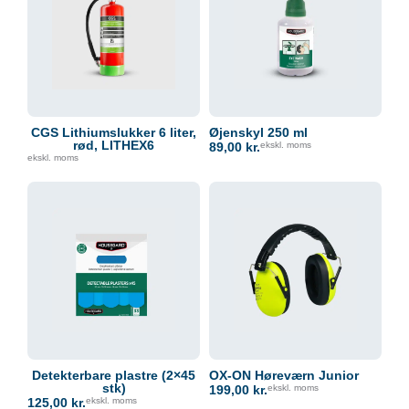
CGS Lithiumslukker 6 liter,
Øjenskyl 250 ml
rød, LITHEX6
89,00
kr.
ekskl. moms
ekskl. moms
Detekterbare plastre (2×45
OX-ON Høreværn Junior
stk)
199,00
kr.
ekskl. moms
125,00
kr.
ekskl. moms