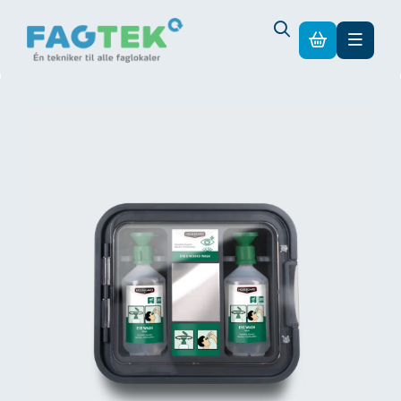
I alt ekskl. moms
0,00
kr.
Betalingsmetoder
Din kurv
Gå til sikker betaling
Kurv
Din kurv er tom.