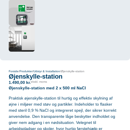
Forside
/
Produkter
/
Udstyr & Installation
/
Øjenskylle-station
Øjenskylle-station
1.490,00
kr.
ekskl. moms
Øjenskylle-station med 2 x 500 ml NaCl
Praktisk øjenskylle-station til hurtig og effektiv skylning af
øjne i miljøer med støv og partikler. Indeholder to flasker
med steril 0,9 % NaCl og integreret spejl, der sikrer korrekt
anvendelse. Den transparente låge beskytter indholdet og
giver nem adgang i en nødsituation. Velegnet til
arbejdspladser og skoler, hvor hurtig førstehjælp er